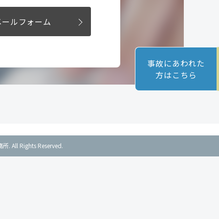
メールフォーム
事故にあわれた
方はこちら
ll Rights Reserved.
支店
札幌本社 分室
0-0044
〒 060-0052
北区東天満1丁目10番14号
札幌市中央区南2条東1丁目1番地
南森町2ビル4Ｆ
第3泊ビル7階