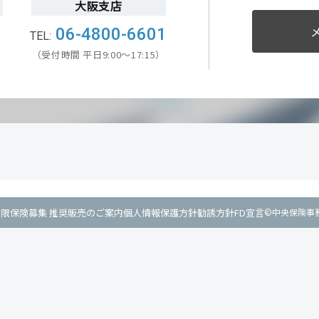
大阪支店
1
06-4800-6601
）
（受付時間 平日9:00～17:15）
権限
保険募集 推奨販売のご案内
個人情報保護方針
勧誘方針
FD宣言
©中央保険事務所. A
札幌本社
大阪
〒 060-0052
〒 53
札幌市中央区南2条東1丁目1番地
大阪市
第3泊ビル5階
ＭＦ