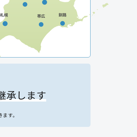
継承します
きます。