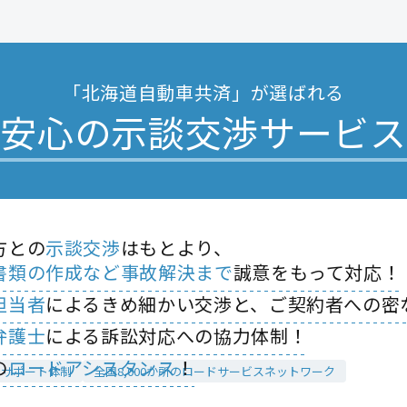
「北海道自動車共済」が選ばれる
安心の
示談交渉サービス
方との
示談交渉
はもとより、
書類の作成など事故解決まで
誠意をもって対応！
担当者
によるきめ細かい交渉と、ご契約者への密
弁護士
による訴訟対応への協力体制！
の
ロードアシスタンス
！
5日サポート体制
全国8,000か所のロードサービスネットワーク