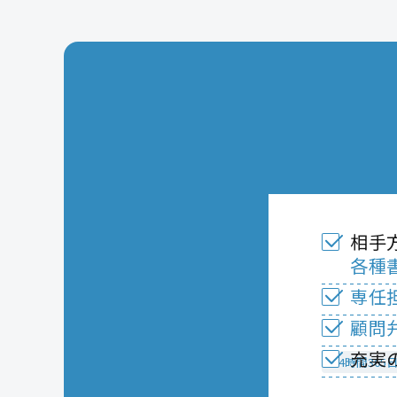
相手
各種
専任
顧問
充実
24時間36