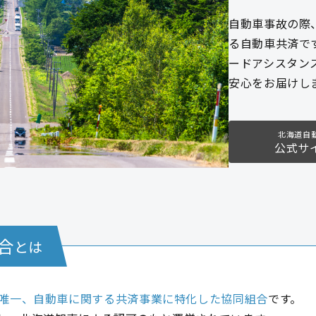
自動車事故の際
る自動車共済で
ードアシスタン
安心をお届けし
北海道自
公式サ
合
とは
唯一、自動車に関する共済事業に特化した協同組合
です。