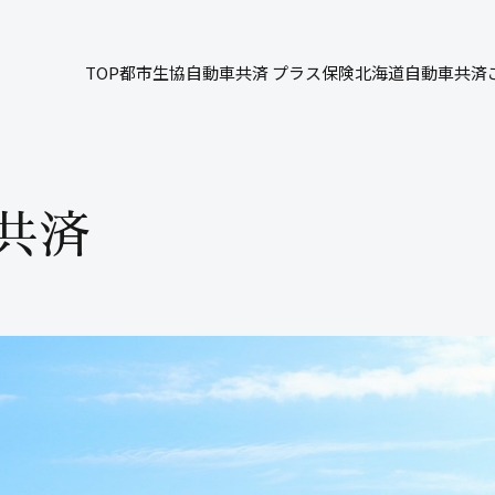
TOP
都市生協自動車共済 プラス保険
北海道自動車共済
共済