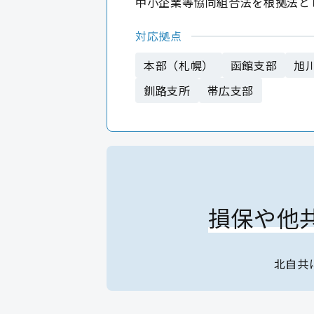
中小企業等協同組合法を根拠法と
対応拠点
本部（札幌）
函館支部
旭
釧路支所
帯広支部
損保や他
北自共