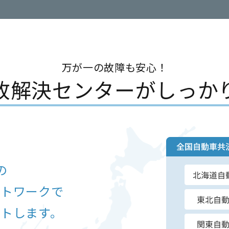
万が一の故障も安心！
故解決
センターがしっか
の
ットワークで
トします。